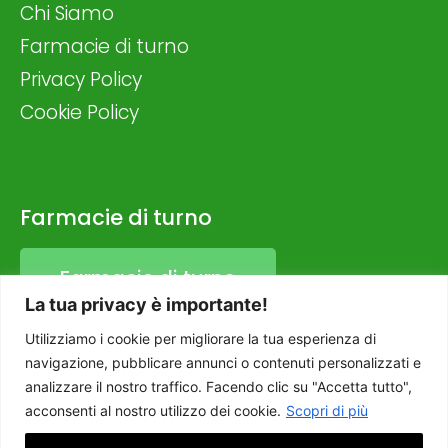
Chi Siamo
Farmacie di turno
Privacy Policy
Cookie Policy
Farmacie di turno
Farmacie di turno
La tua privacy è importante!
Orario farmacia
Utilizziamo i cookie per migliorare la tua esperienza di
navigazione, pubblicare annunci o contenuti personalizzati e
Dal lunedì al sabato (compreso)
analizzare il nostro traffico. Facendo clic su "Accetta tutto",
8:30-13:00 / 16:00-20:00
acconsenti al nostro utilizzo dei cookie.
Scopri di più