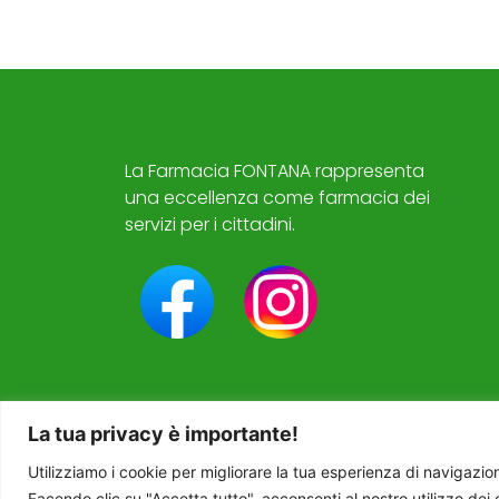
La Farmacia FONTANA rappresenta
una eccellenza come farmacia dei
servizi per i cittadini.
La tua privacy è importante!
Utilizziamo i cookie per migliorare la tua esperienza di navigazion
Facendo clic su "Accetta tutto", acconsenti al nostro utilizzo dei 