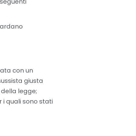
 seguenti
guardano
vata con un
sussista giusta
 della legge;
 i quali sono stati