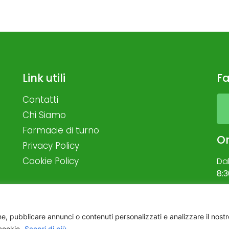
Link utili
Fa
Contatti
Chi Siamo
Farmacie di turno
Or
Privacy Policy
Cookie Policy
Da
8:3
e, pubblicare annunci o contenuti personalizzati e analizzare il nostro
cookie.
Scopri di più