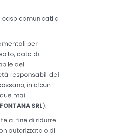
un caso comunicati o
damentali per
bito, data di
bile del
tà responsabili del
 possano, in alcun
nque mai
 FONTANA SRL
).
 al fine di ridurre
non autorizzato o di