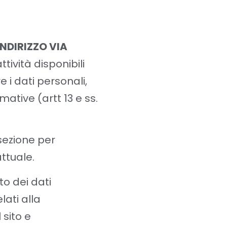
INDIRIZZO VIA
tività disponibili
zare i dati personali,
mative (artt 13 e ss.
 sezione per
attuale.
to dei dati
lati alla
 sito e