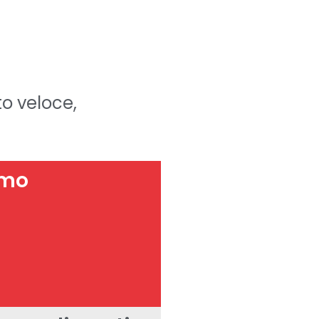
to veloce,
imo