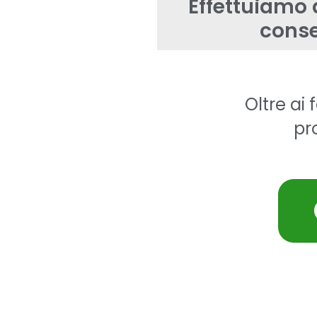
Effettuiamo a
conse
Oltre ai
pr