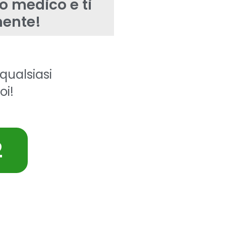
uo medico e ti
mente!
qualsiasi
oi!
2