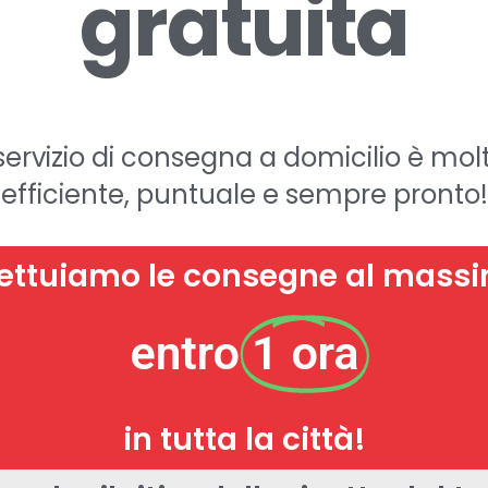
gratuita
 servizio di consegna a domicilio è mol
efficiente, puntuale e sempre pronto!
fettuiamo le consegne al mass
entro
1 ora
in tutta la città!